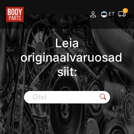
0
ET
Leia
originaalvaruosad
siit: