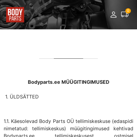
0
Bodyparts.ee MÜÜGITINGIMUSED
1. ÜLDSÄTTED
1.1. Käesolevad Body Parts OÜ tellimiskeskuse (edaspidi
nimetatud: tellimiskeskus) müügitingimused kehtivad
Bodyparts.ee tellimiskeskusest ostmisel