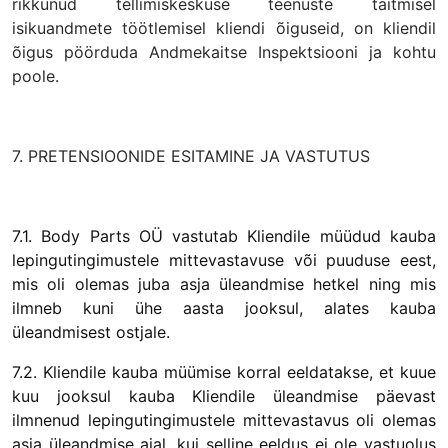
rikkunud tellimiskeskuse teenuste täitmisel
isikuandmete töötlemisel kliendi õiguseid, on kliendil
õigus pöörduda Andmekaitse Inspektsiooni ja kohtu
poole.
7. PRETENSIOONIDE ESITAMINE JA VASTUTUS
7.1. Body Parts OÜ
vastutab Kliendile müüdud kauba
lepingutingimustele mittevastavuse või puuduse eest,
mis oli olemas juba asja üleandmise hetkel ning mis
ilmneb kuni ühe aasta jooksul, alates kauba
üleandmisest ostjale.
7.2. Kliendile kauba müümise korral eeldatakse, et kuue
kuu jooksul kauba Kliendile üleandmise päevast
ilmnenud lepingutingimustele mittevastavus oli olemas
asja üleandmise ajal, kui selline eeldus ei ole vastuolus