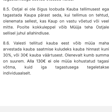
8.5. Ostjal ei ole õigus loobuda Kauba tellimusest ega
tagastada Kaupa pärast seda, kui tellimus on tehtud,
olenemata sellest, kas Kaup on vastu võetud või veel
mitte. Poolte kokkuleppel võib Müüja teha Ostjale
sellisel juhul allahindluse.
8.6. Valesti tellitud kauba eest võib müüa maha
arvestada kauba saatmise kuludeks kauba hinnast kuni
30%, või 30€ kauba väärtusest. Olenevalt kumb summa
on suurem.
Alla 1
3
0€
ei ol
e müüa kohustatud tagasi
võtma, kuid iga tagastusega tegeletakse
individuaalselt.