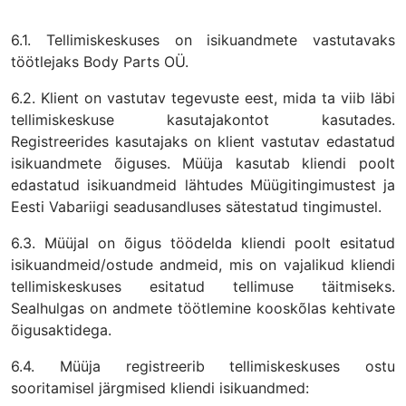
6.1. Tellimiskeskuses on isikuandmete vastutavaks
töötlejaks Body Parts OÜ.
6.2. Klient on vastutav tegevuste eest, mida ta viib läbi
tellimiskeskuse kasutajakontot kasutades.
Registreerides kasutajaks on klient vastutav edastatud
isikuandmete õiguses. Müüja kasutab kliendi poolt
edastatud isikuandmeid lähtudes Müügitingimustest ja
Eesti Vabariigi seadusandluses sätestatud tingimustel.
6.3. Müüjal on õigus töödelda kliendi poolt esitatud
isikuandmeid/ostude andmeid, mis on vajalikud kliendi
tellimiskeskuses esitatud tellimuse täitmiseks.
Sealhulgas on andmete töötlemine kooskõlas kehtivate
õigusaktidega.
6.4. Müüja registreerib tellimiskeskuses ostu
sooritamisel järgmised kliendi isikuandmed: