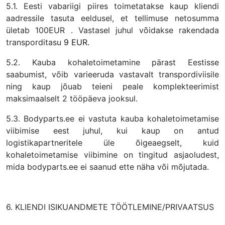
5.1. Eesti vabariigi piires toimetatakse kaup kliendi
aadressile tasuta eeldusel, et tellimuse netosumma
ületab 100EUR . Vastasel juhul võidakse rakendada
transporditasu
9 EUR.
5.2. Kauba kohaletoimetamine pärast Eestisse
saabumist, võib varieeruda vastavalt transpordiviisile
ning kaup jõuab teieni peale komplekteerimist
maksimaalselt 2 tööpäeva jooksul.
5.3. Bodyparts.ee ei vastuta kauba kohaletoimetamise
viibimise eest juhul, kui kaup on antud
logistikapartneritele üle õigeaegselt, kuid
kohaletoimetamise viibimine on tingitud asjaoludest,
mida bodyparts.ee ei saanud ette näha või mõjutada.
6. KLIENDI ISIKUANDMETE TÖÖTLEMINE/PRIVAATSUS