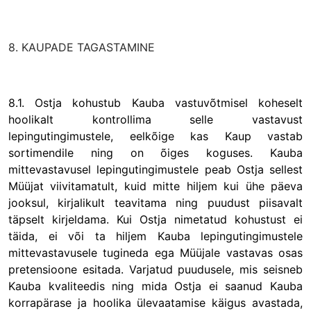
8. KAUPADE TAGASTAMINE
8.1. Ostja kohustub Kauba vastuvõtmisel koheselt
hoolikalt kontrollima selle vastavust
lepingutingimustele, eelkõige kas Kaup vastab
sortimendile ning on õiges koguses. Kauba
mittevastavusel lepingutingimustele peab Ostja sellest
Müüjat viivitamatult, kuid mitte hiljem kui ühe päeva
jooksul, kirjalikult teavitama ning puudust piisavalt
täpselt kirjeldama. Kui Ostja nimetatud kohustust ei
täida, ei või ta hiljem Kauba lepingutingimustele
mittevastavusele tugineda ega Müüjale vastavas osas
pretensioone esitada. Varjatud puudusele, mis seisneb
Kauba kvaliteedis ning mida Ostja ei saanud Kauba
korrapärase ja hoolika ülevaatamise käigus avastada,