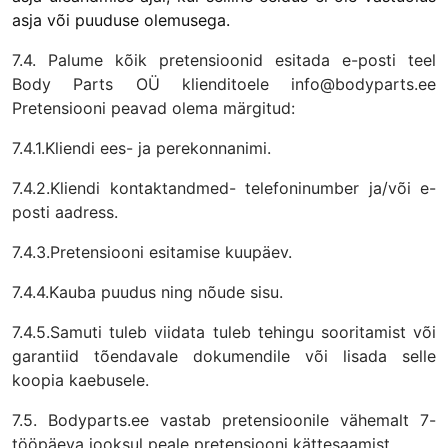
asja või puuduse olemusega.
7.4. Palume kõik pretensioonid esitada e-posti teel
Body Parts OÜ klienditoele info@bodyparts.ee
Pretensiooni peavad olema märgitud:
7.4.1.Kliendi ees- ja perekonnanimi.
7.4.2.Kliendi kontaktandmed- telefoninumber ja/või e-
posti aadress.
7.4.3.Pretensiooni esitamise kuupäev.
7.4.4.Kauba puudus ning nõude sisu.
7.4.5.Samuti tuleb viidata tuleb tehingu sooritamist või
garantiid tõendavale dokumendile või lisada selle
koopia kaebusele.
7.5. Bodyparts.ee vastab pretensioonile vähemalt 7-
tööpäeva jooksul peale pretensiooni kättesaamist.