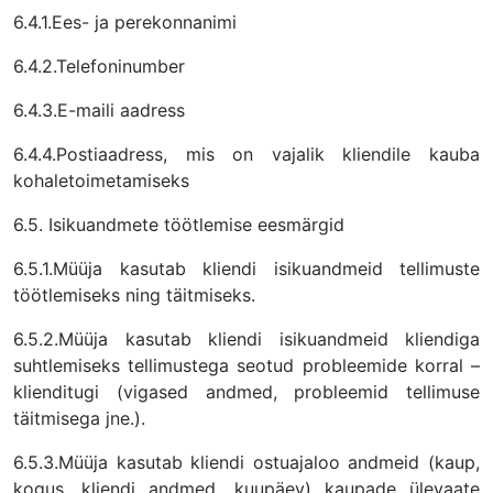
6.4.1.Ees- ja perekonnanimi
6.4.2.Telefoninumber
6.4.3.E-maili aadress
6.4.4.Postiaadress, mis on vajalik kliendile kauba
kohaletoimetamiseks
6.5. Isikuandmete töötlemise eesmärgid
6.5.1.Müüja kasutab kliendi isikuandmeid tellimuste
töötlemiseks ning täitmiseks.
6.5.2.Müüja kasutab kliendi isikuandmeid kliendiga
suhtlemiseks tellimustega seotud probleemide korral –
klienditugi (vigased andmed, probleemid tellimuse
täitmisega jne.).
6.5.3.Müüja kasutab kliendi ostuajaloo andmeid (kaup,
kogus, kliendi andmed, kuupäev) kaupade ülevaate