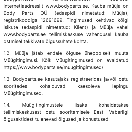
internetiaadressilt www.bodyparts.ee. Kauba müüja on
Body Parts OÜ (edaspidi nimetatud: Müüja),
registrikoodiga 12691699. Tingimused kehtivad kõigi
isikute (edaspidi nimetatud: Klient) ja Müüja vahel
www.bodyparts.ee tellimiskeskuse vahendusel kauba
ostmisel tekkivate õigussuhete kohta.
1.2. Müüja jätab endale õiguse ühepoolselt muuta
Müügitingimusi. Kõik Müügitingimused on avaldatud
https://www.bodyparts.ee/muugitingimused/
1.3. Bodyparts.ee kasutajaks registreerides ja/või ostu
sooritades kohalduvad käesoleva lepingu
Müügitingimused.
1.4. Müügitingimustele lisaks kohaldatakse
tellimiskeskusest ostu sooritamisele Eesti Vabariigi
õigusaktidest tulenevad õigused ja kohustused.