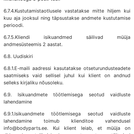
6.7.4.Kustutamistaotlusele vastatakse mitte hiljem kui
kuu aja jooksul ning täpsustakse andmete kustutamise
perioodi.
6.7.5.Kliendi isikuandmed säilivad müüja
andmesüsteemis 2 aastat.
6.8. Uudiskiri
6.8.1.E-maili aadressi kasutatakse otseturundusteadete
saatmiseks vaid sellisel juhul kui klient on andnud
selleks kirjaliku nõusoleku.
6.9. Isikuandmete töötlemisega seotud vaidluste
lahendamine
6.9.1.Isikuandmete töötlemisega seotud vaidluste
lahendamine toimub klienditoe vahendusel
info@bodyparts.ee. Kui klient leiab, et müüja on