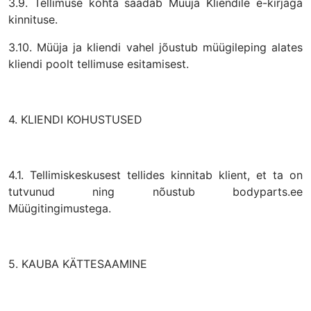
3.9. Tellimuse kohta saadab Müüja Kliendile e-kirjaga
kinnituse.
3.10. Müüja ja kliendi vahel jõustub müügileping alates
kliendi poolt tellimuse esitamisest.
4. KLIENDI KOHUSTUSED
4.1. Tellimiskeskusest tellides kinnitab klient, et ta on
tutvunud ning nõustub bodyparts.ee
Müügitingimustega.
5. KAUBA KÄTTESAAMINE