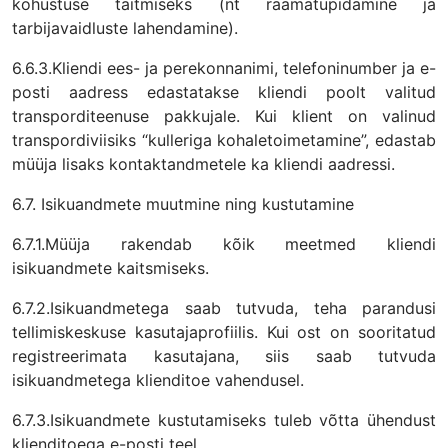
kohustuse täitmiseks (nt raamatupidamine ja
tarbijavaidluste lahendamine).
6.6.3.Kliendi ees- ja perekonnanimi, telefoninumber ja e-
posti aadress edastatakse kliendi poolt valitud
transporditeenuse pakkujale. Kui klient on valinud
transpordiviisiks “kulleriga kohaletoimetamine”, edastab
müüja lisaks kontaktandmetele ka kliendi aadressi.
6.7. Isikuandmete muutmine ning kustutamine
6.7.1.Müüja rakendab kõik meetmed kliendi
isikuandmete kaitsmiseks.
6.7.2.Isikuandmetega saab tutvuda, teha parandusi
tellimiskeskuse kasutajaprofiilis. Kui ost on sooritatud
registreerimata kasutajana, siis saab tutvuda
isikuandmetega klienditoe vahendusel.
6.7.3.Isikuandmete kustutamiseks tuleb võtta ühendust
klienditoega e-posti teel.