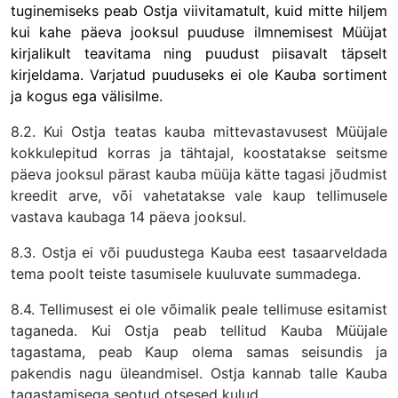
tuginemiseks peab Ostja viivitamatult, kuid mitte hiljem
kui kahe päeva jooksul puuduse ilmnemisest Müüjat
kirjalikult teavitama ning puudust piisavalt täpselt
kirjeldama. Varjatud puuduseks ei ole Kauba sortiment
ja kogus ega välisilme.
8.2. Kui Ostja teatas kauba mittevastavusest Müüjale
kokkulepitud korras ja tähtajal, koostatakse seitsme
päeva jooksul pärast kauba müüja kätte tagasi jõudmist
kreedit arve, või vahetatakse vale kaup tellimusele
vastava kaubaga 14 päeva jooksul.
8.3. Ostja ei või puudustega Kauba eest tasaarveldada
tema poolt teiste tasumisele kuuluvate summadega.
8.4. Tellimusest ei ole võimalik peale tellimuse esitamist
taganeda. Kui Ostja peab tellitud Kauba Müüjale
tagastama, peab Kaup olema samas seisundis ja
pakendis nagu üleandmisel. Ostja kannab talle Kauba
tagastamisega seotud otsesed kulud.