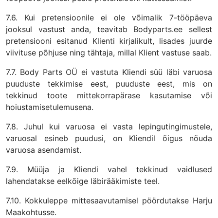
7.6. Kui pretensioonile ei ole võimalik 7-tööpäeva
jooksul vastust anda, teavitab Bodyparts.ee sellest
pretensiooni esitanud Klienti kirjalikult, lisades juurde
viivituse põhjuse ning tähtaja, millal Klient vastuse saab.
7.7. Body Parts OÜ ei vastuta Kliendi süü läbi varuosa
puuduste tekkimise eest, puuduste eest, mis on
tekkinud toote mittekorrapärase kasutamise või
hoiustamisetulemusena.
7.8. Juhul kui varuosa ei vasta lepingutingimustele,
varuosal esineb puudusi, on Kliendil õigus nõuda
varuosa asendamist.
7.9. Müüja ja Kliendi vahel tekkinud vaidlused
lahendatakse eelkõige läbirääkimiste teel.
7.10. Kokkuleppe mittesaavutamisel pöördutakse Harju
Maakohtusse.