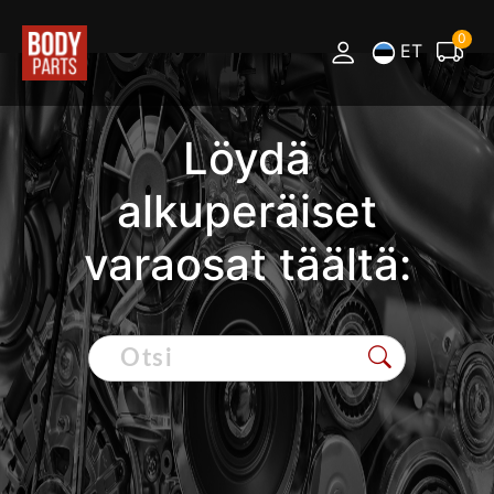
0
ET
Löydä
alkuperäiset
varaosat täältä: